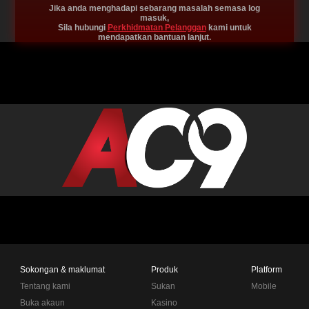
Jika anda menghadapi sebarang masalah semasa log
masuk,
Sila hubungi
Perkhidmatan Pelanggan
kami untuk
mendapatkan bantuan lanjut.
To recover your password, please enter your email address which must be the
same email address
you registered with us.
The password will be sent automatically to the registered email address.
Sokongan & maklumat
Produk
Platform
Tentang kami
Sukan
Mobile
Buka akaun
Kasino