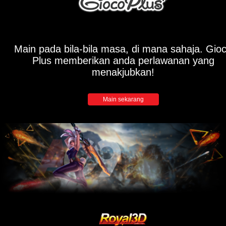
Main pada bila-bila masa, di mana sahaja. Gio
Plus memberikan anda perlawanan yang
menakjubkan!
Main sekarang