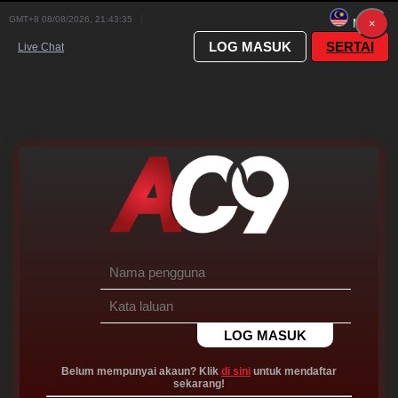
GMT+8
08/08/2026, 21:43:35
Malay
×
LOG MASUK
SERTAI
Live Chat
Belum mempunyai akaun? Klik
di sini
untuk mendaftar
sekarang!