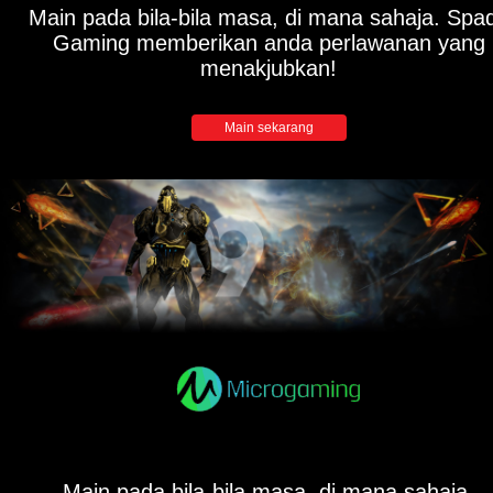
Main pada bila-bila masa, di mana sahaja. Spa
Gaming memberikan anda perlawanan yang
menakjubkan!
Main sekarang
Main pada bila-bila masa, di mana sahaja.