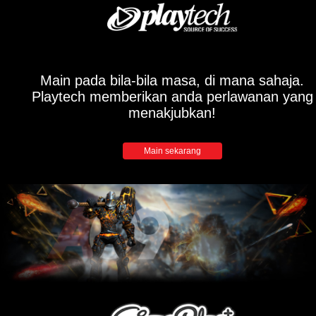
Main pada bila-bila masa, di mana sahaja.
Playtech memberikan anda perlawanan yang
menakjubkan!
Main sekarang