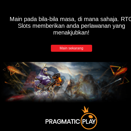
Main pada bila-bila masa, di mana sahaja. RT
Slots memberikan anda perlawanan yang
menakjubkan!
Main sekarang