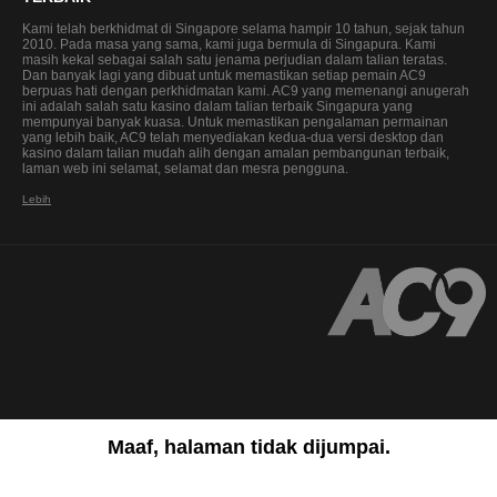
Kami telah berkhidmat di Singapore selama hampir 10 tahun, sejak tahun
2010. Pada masa yang sama, kami juga bermula di Singapura. Kami
masih kekal sebagai salah satu jenama perjudian dalam talian teratas.
Dan banyak lagi yang dibuat untuk memastikan setiap pemain AC9
berpuas hati dengan perkhidmatan kami. AC9 yang memenangi anugerah
ini adalah salah satu kasino dalam talian terbaik Singapura yang
mempunyai banyak kuasa. Untuk memastikan pengalaman permainan
yang lebih baik, AC9 telah menyediakan kedua-dua versi desktop dan
kasino dalam talian mudah alih dengan amalan pembangunan terbaik,
laman web ini selamat, selamat dan mesra pengguna.
Lebih
Maaf, halaman tidak dijumpai.