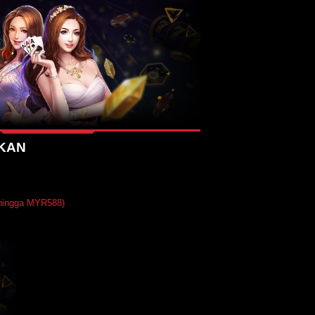
KAN
hingga MYR588)