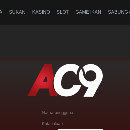
A
SUKAN
KASINO
SLOT
GAME IKAN
SABUNG 