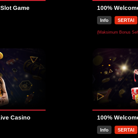
Slot Game
100% Welcome
Info
SERTAI
(Maksimum Bonus Seh
ive Casino
100% Welcome
Info
SERTAI