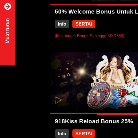
50% Welcome Bonus Untuk L
Muat turun
Android Muat turun
Info
SERTAI
IOS Muat turun
(Maksimum Bonus Sehingga MYR588)
Huawei Muat turun
918Kiss Reload Bonus 25%
Info
SERTAI